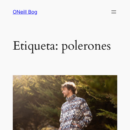
Saltar
ONeill Bog
al
contenido
Etiqueta:
polerones