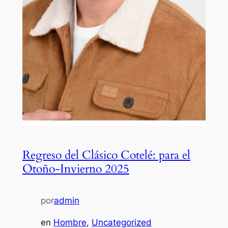
Regreso del Clásico Cotelé: para el
Otoño-Invierno 2025
por
admin
en
Hombre
, 
Uncategorized