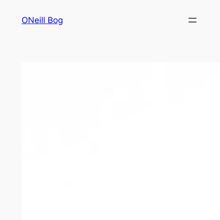
Saltar
ONeill Bog
al
contenido